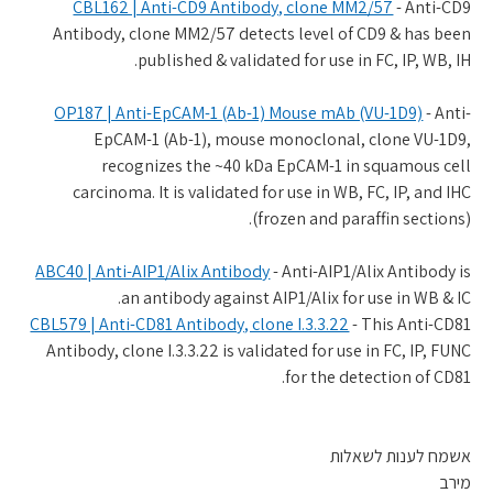
CBL162 | Anti-CD9 Antibody, clone MM2/57
- Anti-CD9
Antibody, clone MM2/57 detects level of CD9 & has been
published & validated for use in FC, IP, WB, IH.
OP187 | Anti-EpCAM-1 (Ab-1) Mouse mAb (VU-1D9)
- Anti-
EpCAM-1 (Ab-1), mouse monoclonal, clone VU-1D9,
recognizes the ~40 kDa EpCAM-1 in squamous cell
carcinoma. It is validated for use in WB, FC, IP, and IHC
(frozen and paraffin sections).
ABC40 | Anti-AIP1/Alix Antibody
- Anti-AIP1/Alix Antibody is
an antibody against AIP1/Alix for use in WB & IC.
CBL579 | Anti-CD81 Antibody, clone I.3.3.22
- This Anti-CD81
Antibody, clone I.3.3.22 is validated for use in FC, IP, FUNC
for the detection of CD81.
אשמח לענות לשאלות
מירב