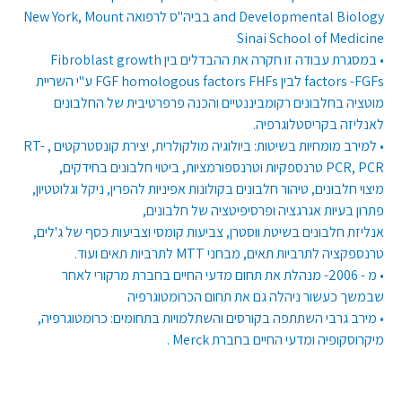
and Developmental Biology בביה"ס לרפואה New York, Mount
Sinai School of Medicine
• במסגרת עבודה זו חקרה את ההבדלים בין Fibroblast growth
factors -FGFs לבין FGF homologous factors FHFs ע"י השריית
מוטציה בחלבונים רקומביננטיים והכנה פרפרטיבית של החלבונים
לאנליזה בקריסטלוגרפיה.
• למירב מומחיות בשיטות: ביולוגיה מולקולרית, יצירת קונסטרקטים , RT-
PCR, PCR טרנספקיות וטרנספורמציות, ביטוי חלבונים בחידקים,
מיצוי חלבונים, טיהור חלבונים בקולונות אפיניות להפרין, ניקל וגלוטטיון,
פתרון בעיות אגרגציה ופרסיפיטציה של חלבונים,
אנליזת חלבונים בשיטת ווסטרן, צביעות קומסי וצביעות כסף של ג'לים,
טרנספקציה לתרביות תאים, מבחני MTT לתרביות תאים ועוד.
• מ - 2006- מנהלת את תחום מדעי החיים בחברת מרקורי לאחר
שבמשך כעשור ניהלה גם את תחום הכרומטוגרפיה
• מירב גרבי השתתפה בקורסים והשתלמויות בתחומים: כרומטוגרפיה,
מיקרוסקופיה ומדעי החיים בחברת Merck .