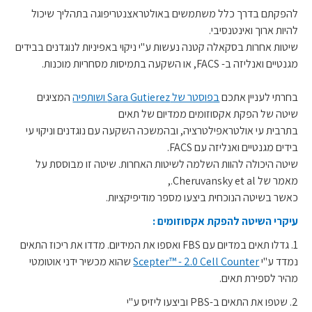
להפקתם בדרך כלל משתמשים באולטראצנטריפוגה בתהליך שיכול
להיות ארוך ואינטנסיבי.
שיטות אחרות בסקאלה קטנה נעשות ע"י ניקוי באפיניות לנוגדנים בבידים
מגנטיים ואנליזה ב- FACS, או השקעה בתמיסות מסחריות מוכנות.
בחרתי לעניין אתכם
בפוסטר של Sara Gutierez ושותפיה
המציגים
שיטה של הפקת אקסוזומים ממדיום של תאים
בתרבית עי אולטראפילטרציה, ובהמשכה השקעה עם נוגדנים וניקוי עי
בידים מגנטיים ואנליזה עם FACS.
שיטה היכולה להוות השלמה לשיטות האחרות. שיטה זו מבוססת על
מאמר של Cheruvansky et al.,
כאשר בשיטה הנוכחית ביצעו מספר מודיפיקציות.
עיקרי השיטה להפקת אקסוזומים :
1. גדלו תאים במדיום עם FBS ואספו את המידיום. מדדו את ריכוז התאים
נמדד ע"י
Scepter™ - 2.0 Cell Counter
שהוא מכשיר ידני אוטומטי
מהיר לספירת תאים.
2. שטפו את התאים ב-PBS וביצעו ליזיס ע"י