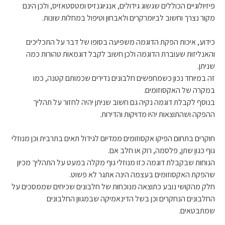
פיזיולוגיים הכוללים שגשוג גידולים, אנגיוגנזיס ומטסטאזיס, ולכן הינם
מקור נצרך וחשוב לביומרקרים ולאבחון וטיפול במחלות שונות.
כידוע, איכות הפקת הדוגמה משפיעה בסופו של דבר על התכליכים
והאנליזות שעוברת הדוגמה ולכן חשוב לקבל דוגמאות טהורות כמה
שניתן.
זה במיוחד נכון כשמחפשים חלבונים נדירים שכמותם קטנה, כמו
במקרה של האקסוזומים.
בנוסף לקבלת דוגמה נקיה גם חשוב שניתן יהיה לחזור על תהליך
ההפקה ושהתוצאות יהיו מדויקות והדירות.
חוקרים בתחום הפיקו אקסוזומים ממדיום לגידול תאים בתרבית וכן מנוזלי
גוף כגון שתן, פלסמה, רוק או חלב אם.
הנוחות שבקבלת דוגמה כזו מנוזלי גוף מקלה במעט על התהליך מכיון
שהפקת האקסוזומים בעצמה הינה אתגר לא פשוט.
חלק מהקושי נובע כתוצאה מנוכחות של חלבונים שכיחים שממסכים על
החלבונים הנחקרים וכן בשל הדינאמיקה שבמגוון החלבונים
שמתבטאים.