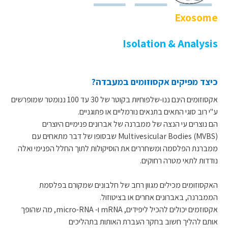
Exosome
Isolation & Analysis
כיצד מפיקים אקסוזומים במעבדה?
אקסוזומים הינם ננו-שלפוחיות בקוטר של 30 עד 100 ננומטר שמופרשים
ע"י רוב סוגי התאים בתנאים נורמליים או פתוגניים.
הם נוצרים עי הנצה של ממברנה של אברונים פנימיים היוצרים
Multivesicular Bodies (MVBS) שבסופו של דבר מתאחים עם
ממברנת הפלסמה ומשחררים את הוסיקולות לתוך החלל הפנימי ואלה
נודדות לתאי מטרה רחוקים.
האקסוזומים מכילים מגוון רחב של חלבונים שמקורם בפלסמת
הממברנה, באברונים אחרים או בציטוזול.
אקסוזמים יכולים להכיל ליפידים, mRNA ו- micro-RNA, מה שהופך
אותם להליך חשוב בחקר העברת האותות בתהליכים