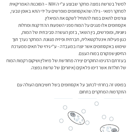
למשל בטרשת נפוצה מחקר שבוצע ע"י ה NIH – הסוכנות האמריקאית
למחקר רפואי - גילה שהאקסוזומים מופרשים על ידי התא באופן טבעי,
וגורמים לתאים במוח להתחיל לשקם את המיאלין.
אקסוזומים אלו מגנים על המוח מפני השפעות ההזדקנות ומחלות
ניווניות, ומופרשים, בין השאר, בזמן העשרה סביבתית של המוח,
כגון פעילות אינטלקטואלית, חברתית ופיזית מגוונת. המחקר נערך תוך
שימוש באקסוזומים אשר יוצרו במעבדה - ע"י גירוי של תאים ממערכת
החיסון שמקורם במוח העצם.
בעזרתם הדגימו החוקרים יצירה מחודשת של מיאלין ושיקום רקמות המוח
של חולדות אשר דימו פלאקים (איזורים) של טרשת נפוצה.
בפוסט זה בחרתי לכתוב על אקסוזומים בשל חשיבותם העולה עם
התקדמות המחקרים בתחום.