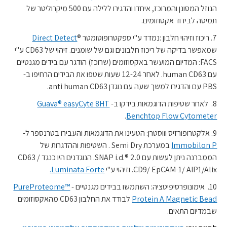
הנוזל המסונן והמרוכז, איחדו והדגירו ללילה עם 500 מיקרוליטר של
תמיסה לבידוד אקסוזומים.
7. ריכוז וזיהוי חלבון :נמדד ע"י ספקטרופוטומטר ®
Direct Detect
שמאפשר בדיקה של ריכוז חלבונים וגם של שומנים. זיהוי של CD63 ע"י
FACS: המדיום המועשר באקסוזומים (שרוכז) הודגר עם בידים מגנטיים
עם human CD63. לאחר 12-24 שעות שטפו את הבידים הרחיפו ב-
PBS עם והדגירו למשך שעה עם נוגדן anti human CD63.
8. לאחר שטיפות הדוגמאות בידקו ב-
Guava® easyCyte 8HT
.
Benchtop Flow Cytometer
9. אלקטרופורזיס וווסטרן: הטעינו את הדוגמאות והעבירו בטרנספר ל-
Immobilon P
במערכת Semi Dry . השטיפות וההדגרות של
הממברנה ניתן לעשות עם SNAP i.d.® 2.0. הנוגדנים היו כנגד CD63 /
CD9/ EpCAM-1/ AIP1/Alix. וזיהוי ע"י
Luminata Forte.
10. אימונופרסיפיטציה: השתמשו בבידים מגנטיים -
PureProteome™
Protein A Magnetic Bead
לבודד את החלבון CD63 מהאקסוזומים
שבמדיום התאים.