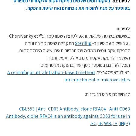
לסיום צפו
באקסוזומים שלמים במיקרוסקופ אלקטרוני כמפורט
בפוסטר על מנת להוכיח את נוכחותם ואת שיטת ההפקה.
לסיכום
בשימוש בשיטה של אולטראפילטרציה שפורסמה ע"י Cheruvanky et
al בשילוב עם סינון ב-
Steriflip
התקבלה שיטה מהירה ונוחה
להפקת אקסוזומים ממדיה של תרביות תאים. שיטה היכולה להוות
השלמה להפקת אקסוזומים באולטראפילטרציה.
תוכלו לעיין גם בפוסטר נוסף שדן בהפקת אקסוזומים
באולטראפילטרציה:
A centrifugal ultrafiltration-based method
for enrichment of microvesicles
לנוחיותכם פירוט הנוגדנים:
CBL553 | Anti-CD63 Antibody, clone RFAC4 - Anti-CD63
Antibody, clone RFAC4 is an antibody against CD63 for use in
FC, IP, WB, IH, IH(P).