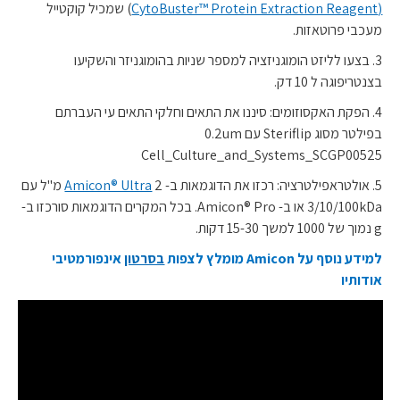
(CytoBuster™ Protein Extraction Reagent
) שמכיל קוקטייל
מעכבי פרוטאזות.
3. בצעו לליזט הומוגניזציה למספר שניות בהומוגניזר והשקיעו
בצנטריפוגה ל 10 דק.
4. הפקת האקסוזומים: סיננו את התאים וחלקי התאים עי העברתם
בפילטר מסוג Steriflip עם 0.2um
Cell_Culture_and_Systems_SCGP00525
5. אולטראפילטרציה: רכזו את הדוגמאות ב-
Amicon® Ultra
2 מ"ל עם
3/10/100kDa או ב- Amicon® Pro. בכל המקרים הדוגמאות סורכזו ב-
g נמוך של 1000 למשך 15-30 דקות.
למידע נוסף על Amicon מומלץ לצפות
בסרטון
אינפורמטיבי
אודותיו