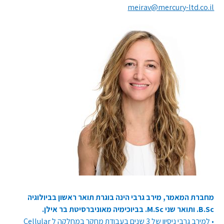
meirav@mercury-ltd.co.il
מחברת המאמר, מירב גרבי הינה בוגרת תואר ראשון בביולוגיה
B.Sc. ותואר שני M.Sc. בביוכימיה מאוניברסיטת בר אילן.
• למירב גרבי ניסיון של 3 שנים בעבודת מחקר במחלקה ל Cellular