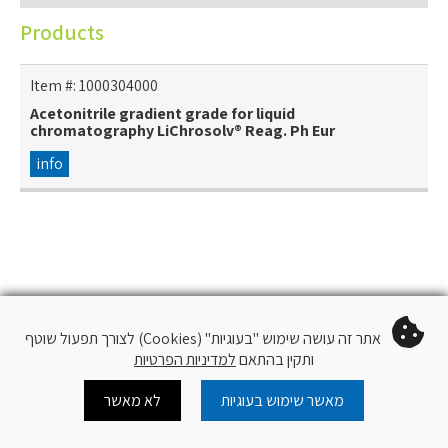
Products
Item #:
1000304000
Acetonitrile gradient grade for liquid
chromatography LiChrosolv® Reag. Ph Eur
info
אתר זה עושה שימוש "בעוגיות" (Cookies) לצורך תפעול שוטף
ותקין בהתאם
למדיניות הפרטיות
מאשר שימוש בעוגיות
לא מאשר
Cart
Log In
צור קשר
עוד
עקוב
QR Code