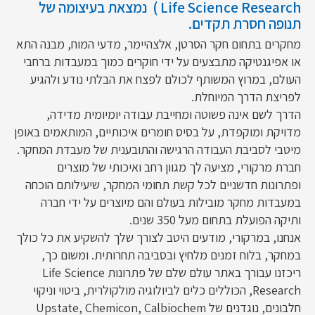
Life Science Research ) נמצאת בעיצומה של
תנופה חסרת תקדים.
מחקרים בתחום חקר הסרטן, אלצהיימר, מדעי המוח, מבנה התא
או אפיגנטיקה מתבצעים על ידי חוקרים כמוך במעבדות ברחבי
העולם, במרוץ המשותף לכולם לפצח את הבלתי נודע ולהגיע
לפריצת הדרך המיוחלת.
הדרך לשם אינה פשוטה ומחייבת עבודה יומיומית מדידה,
מדויקת ומוקפדת, על בסיס חומרים איכותיים, המותאמים באופן
מיטבי לסביבת העבודה הרגישה והתובענית של מעבדת המחקר.
חברת מרקורי, מציעה לך מגוון רחב ואיכותי של מוצרים
ופתרונות חדשניים לכל קשת תחומי המחקר, שיעילותם הוכחה
במעבדות מחקר מובילות בעולם והם מיוצרים על ידי חברה
ותיקה הפועלת בתחום מעל 350 שנים.
אנחנו, במרקורי, מודעים היטב לצורך שלך להשקיע את כל כולך
במחקר, בלוח זמנים מלחיץ ובסביבה תחרותית. ומשום כך,
ריכזנו עבורך באתר עולם שלם של פתרונות Life Science
Research, הכוללים כלים לביולוגיה מולקולרית, ביטוי וניקוי
חלבונים, נוגדנים של Upstate, Chemicon, Calbiochem