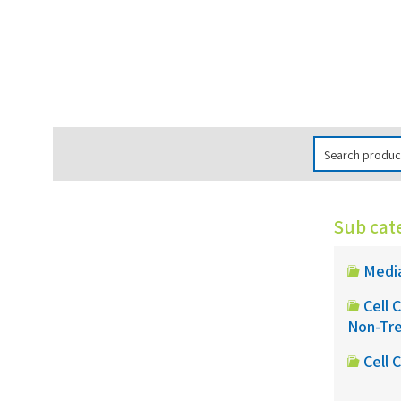
Sub cat
Media
Cell 
Non-Tr
Cell 