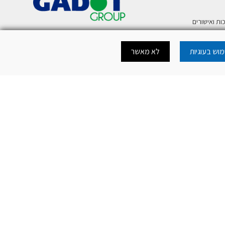
ות ואישורים
ע
וש בעוגיות
לא מאשר
רית לטלפון נייד
כה להורדת מסמכי
כה לאתר
.
mercury@mer