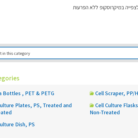
לצפייה במיקרוסקופ ללא הפרעות
egories
 Bottles , PET & PETG
Cell Scraper, PP/
Culture Plates, PS, Treated and
Cell Culture Flask
eated
Non-Treated
Culture Dish, PS