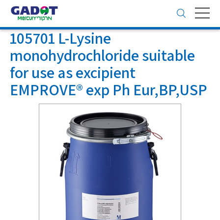
Toggle
navigation
105701 L-Lysine
monohydrochloride suitable
for use as excipient
EMPROVE® exp Ph Eur,BP,USP