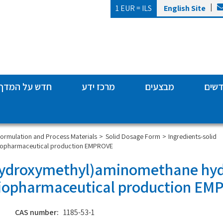
|
1 EUR =
ILS
English Site
דשים
מבצעים
מרכז ידע
חדש על המדף
Ingredients-solid
Solid Dosage Form
פורמולציה | mulation and Process Materials
biopharmaceutical production EMPROVE
hydroxymethyl)aminomethane hyd
 biopharmaceutical production E
CAS number:
1185-53-1