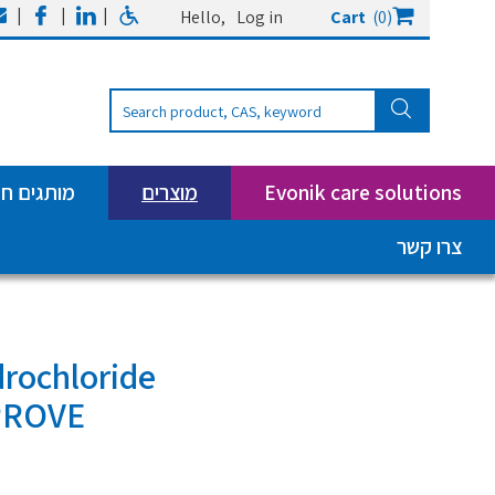
|
|
|
Hello,
Log in
Cart
(0)
Evonik care solutions
מוצרים
מותגים ח
צרו קשר
rochloride
MPROVE