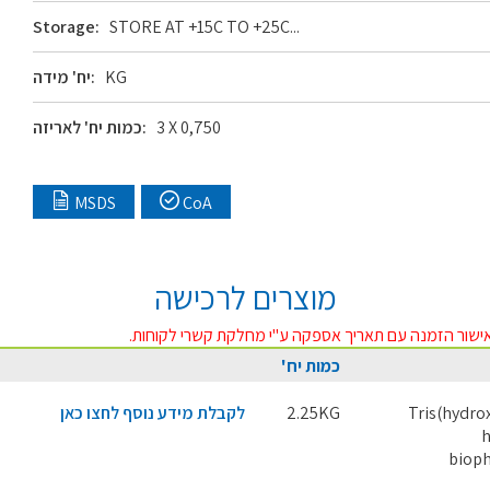
Storage:
STORE AT +15C TO +25C...
KG
יח' מידה:
3 X 0,750
כמות יח' לאריזה:
MSDS
CoA
מוצרים לרכישה
ישור הזמנה עם תאריך אספקה ע"י מחלקת קשרי לקוחות.
כמות יח'
Tris(hydr
2.25KG
לקבלת מידע נוסף לחצו כאן
h
bioph