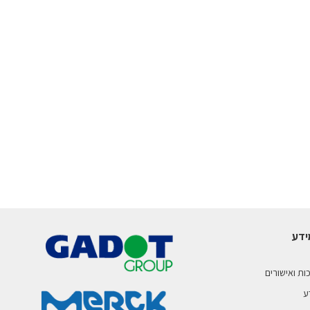
ידע
ות ואישורים
ע