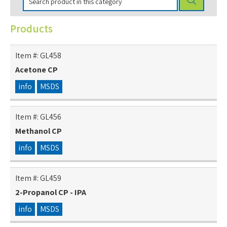
Products
Item #:
GL458
Acetone CP
info
MSDS
Item #:
GL456
Methanol CP
info
MSDS
Item #:
GL459
2-Propanol CP - IPA
info
MSDS