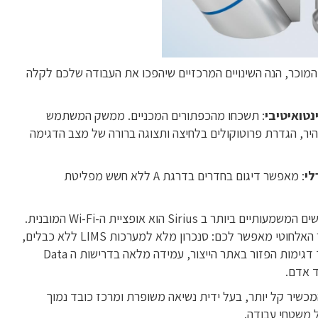
ם עבדתם עם דגם ה - NT המוכר, הנה השינויים המרכזיים שיהפכו את העבודה שלכם לקלה
נטואיטיבי
: תשכחו מהכפתורים המכניים. ממשק המשתמש
יר, הגדרת פרוטוקולים בלחיצה ותצוגה ברורה של מצב הדגימה
: מאפשר דיגום בחדרים בדרגת A ללא חשש מפליטת
יים ביותר ב Sirius הוא אופציית ה-Wi-Fi המובנית.
בעידן נטול נייר החיבור האלחוטי מאפשר לכם: סנכרון מלא למערכות LIMS ללא כבלים,
ניהול מרחוק של מערך דגימות הפזור באתר הייצור, עמידה מלאה בדרישות ה Data
כשיר קל יותר, בעל ידית נשיאה משופרת ומרכז כובד נמוך
 משטחי עבודה.