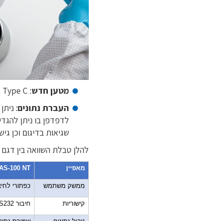
מטען חדש
: Type C אין צורך יותר במטענים יעודיים יקרים ועדינים.
העברת נתונים
: נית
לדפדפן בו ניתן להגדי
שגיאות בדיגום וכן גי
להלן טבלת השוואה בין דגם NT לדגם Sirius החדש:
מאפיין
AS-100 NT
ממשק משתמש
כפתורי לחי
קישוריות
חיבור
S232