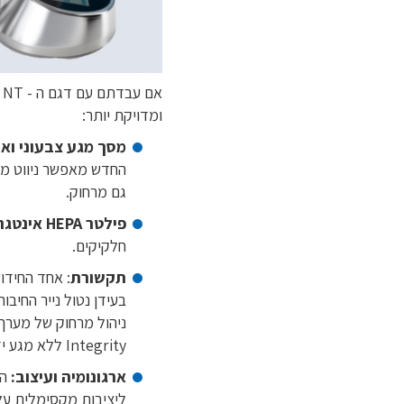
א
ומדויקת יותר:
מסך מגע צבעוני ואי
החדש מאפשר ניווט מה
גם מרחוק.
פילטר HEPA אינטגרלי
חלקיקים.
תקשורת
: אחד החידושים המשמעות
Integrity ללא מגע יד אדם.
ארגונומיה ועיצוב:
המ
ליציבות מקסימלית על