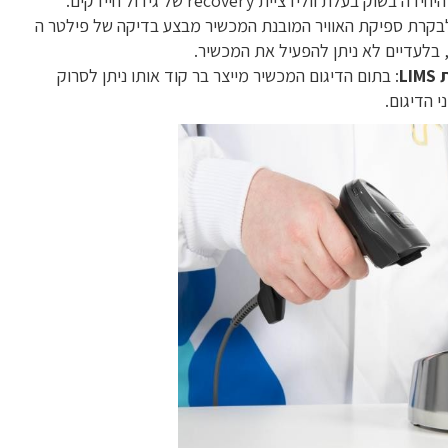
דה בשוק בעלת וולידציית recovery של גידול חיידקים.
לבקרת ספיקת האוויר המובנת המכשיר מבצע בדיקה של פילטר ה
L
: בתום הדיגום המכשיר מייצר בר קוד אותו ניתן לסרוק