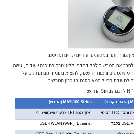
ן לחבר את המכשיר לכל דפדפן ללא צורך בתוכנה ייעודית, גישה
ר משתמשים ורמות הרשאה, להוציא נתוני דיגום ונתונים על
שה לתעודת הכיול המאוכסנת בזיכרון המכשיר.
M
(הדגם הקודם)
MAS-100 Sirius
(החדש)
צה ומסך
LCD
בסיסי
מסך מגע
TFT
צבעוני ואינטואיטיבי
USB/R
בלבד
WLAN (Wi-Fi), Ethernet
ו-
USB