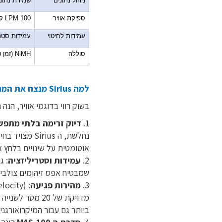
ניהול נתונים
שמירת נתונ
ספיקת אוויר
100
LPM
קב
עמידות לחיטוי
עמידות סטנ
סוללה
NiMH
(זמן 
למה Sirius מנצח את המתחרים בשוק?
בשוק רווי בדוגמי אוויר, הנה הסיבות שמציבו
1.
דיוק זרימה בלתי מתפש
אוטומטית על שינויים בלחץ 
2.
עמידות וסטריליזציה
שמבטיח אפס זיהומים צולבים
3.
מהירות פגיעה
ביותר גם עבור המיקרואורגני