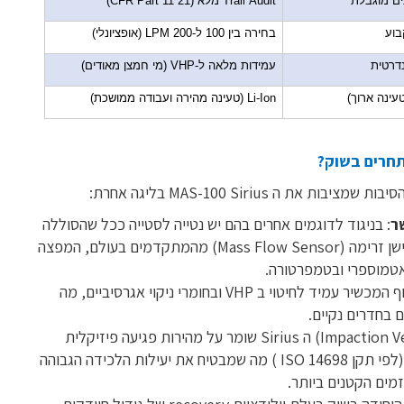
ים מוגבלת
Audit
Trail
מלא (21
CFR Part 11
)
וע
בחירה בין 100 ל-200
LPM
(אופציונלי)
דרטית
עמידות מלאה ל-
VHP
(מי חמצן מאודים)
טעינה ארוך)
Li-Ion
(טעינה מהירה ועבודה ממושכת)
ת את ה MAS-100 Sirius בליגה אחרת:
ר
: בניגוד לדוגמים אחרים בהם יש נטייה לסטייה ככל שהסוללה
נחלשת, ה Sirius מצויד בחיישן זרימה (Mass Flow Sensor) מהמתקדמים בעולם, המפצה
אטמוספרי ובטמפרטורה.
: גוף המכשיר עמיד לחיטוי ב VHP ובחומרי ניקוי אגרסיביים, מה
 בחדרים נקיים.
: (Impaction Velocity) ה Sirius שומר על מהירות פגיעה פיזיקלית
מדויקת של 20 מטר לשנייה (לפי תקן ISO 14698 ) מה שמבטיח את יעילות הלכידה הגבוהה
זמים הקטנים ביותר.