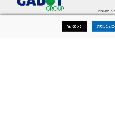
ות ואישורים
ע
וש בעוגיות
לא מאשר
רית לטלפון נייד
כה להורדת מסמכי
כה לאתר
.
mercury@mer