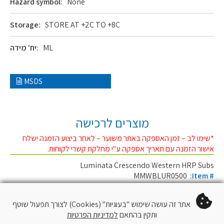
Hazard symbol:
None
Storage:
STORE AT +2C TO +8C
ML
יח' מידה:
MSDS
מוצרים לרכישה
*שימו לב – זמן האספקה באתר משוער – לאחר ביצוע הזמנה ישלח
אישור הזמנה עם תאריך אספקה ע"י מחלקת קשרי לקוחות.
Luminata Crescendo Western HRP Subs
MMWBLUR0500
:Item #
כמות יח':
500ML
למידע נוסף לחצו כאן
אתר זה עושה שימוש "בעוגיות" (Cookies) לצורך תפעול שוטף
ותקין בהתאם
למדיניות הפרטיות