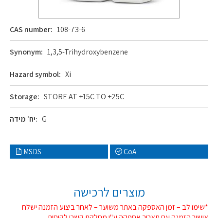
CAS number:
108-73-6
Synonym:
1,3,5-Trihydroxybenzene
Hazard symbol:
Xi
Storage:
STORE AT +15C TO +25C
G
יח' מידה:
MSDS
CoA
מוצרים לרכישה
*שימו לב – זמן האספקה באתר משוער – לאחר ביצוע הזמנה ישלח
אישור הזמנה עם תאריך אספקה ע"י מחלקת קשרי לקוחות.