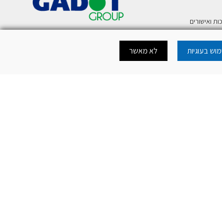
ות ואישורים
ע
וש בעוגיות
לא מאשר
רית לטלפון נייד
כה להורדת מסמכי
כה לאתר
.
mercury@mer