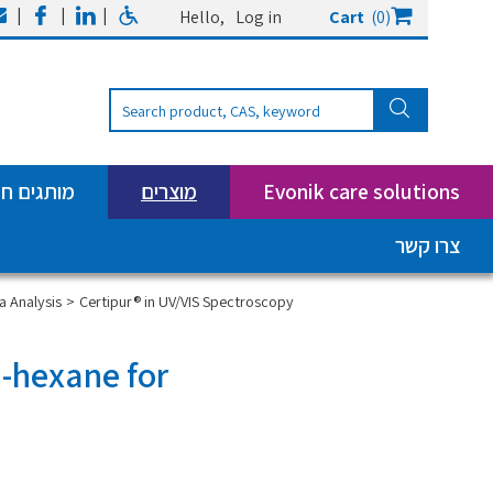
|
|
|
Hello,
Log in
Cart
(0)
Evonik care solutions
מוצרים
מותגים ח
צרו קשר
 Analysis
Certipur® in UV/VIS Spectroscopy
n-hexane for