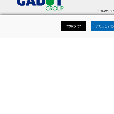
ות ואישורים
ע
וש בעוגיות
לא מאשר
רית לטלפון נייד
כה להורדת מסמכי
כה לאתר
.
mercury@mer