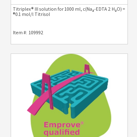
Titriplex® III solution for 1000 ml, c(Na₂-EDTA 2 H₂O) =
0.1 mol/l Titrisol®
Item #:
109992