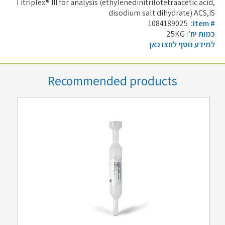
Titriplex® III for analysis (ethylenedinitrilotetraacetic acid,
disodium salt dihydrate) ACS,IS
1084189025
:Item #
כמות יח':
25KG
למידע נוסף לחצו כאן
Recommended products