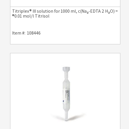
Titriplex® III solution for 1000 ml, c(Na₂-EDTA 2 H₂O) =
0.01 mol/l Titrisol®
Item #:
108446