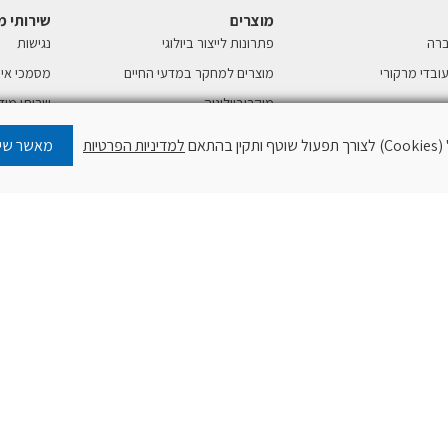
מוצרים
שירותי מ
ברה
פתרונות לייצור ביולוגי
נגישות
ובדי מרקורי
מוצרים למחקר במדעי החיים
מסמכי איכ
מיקרוביולוגיה
שרותי מיד
נו
פתרונות אנליטיים וכרומטוגרפיה
COA
תאם
למדיניות הפרטיות
מאשר שימ
ריאגנטים כימיקלים ופילטרים
MSDS
למעבדה
תינו
טבלה מחזו
מערכות מים למעבדות
רקורי
מצגת הדר
חומרי גלם לייצור תרופות
רגולציה
קוסמטיקה
מצגת הדר
חומרי גלם לתעשייה
רה ואספקה
רטיות
טלפון:
03-9387164
פקס:
03-9021078
מייל:
cury-ltd.co.il