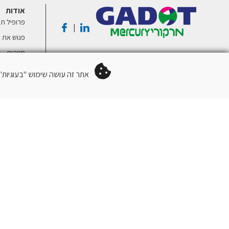
אודות
פרופיל ח
|
פגוש את ע
ספקים
המחסן של
אתר זה עושה שימוש "בעוגיות" (Cookies) לצורך תפעול שוטף ותקין בה
ISO 9001
מבין לקוחו
קריירה במ
קיימות
תקנון אתר
תנאי מכי
מדיניות פ
צור קשר
4810101 רחוב העבודה 12 ת.ד. 159 ראש העין