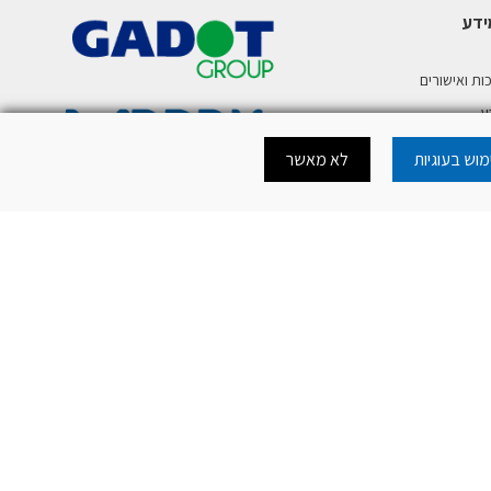
ידע
ות ואישורים
ע
וש בעוגיות
לא מאשר
רית לטלפון נייד
כה להורדת מסמכי
כה לאתר
.
mercury@mer