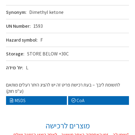
Synonym:
Dimethyl ketone
UN Number:
1593
Hazard symbol:
F
Storage:
STORE BELOW +30C
L
יח' מידה:
לתשומת ליבך – בעת רכישת פריט זה יש להציג היתר רעלים מותאם
(ע"פ חוק)
MSDS
CoA
מוצרים לרכישה
*שימו לב – זמן האספקה באתר משוער – לאחר ביצוע הזמנה ישלח