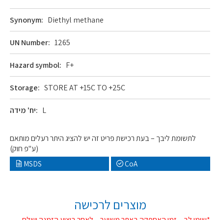
Synonym:
Diethyl methane
UN Number:
1265
Hazard symbol:
F+
Storage:
STORE AT +15C TO +25C
L
יח' מידה:
לתשומת ליבך – בעת רכישת פריט זה יש להציג היתר רעלים מותאם
(ע"פ חוק)
MSDS
CoA
מוצרים לרכישה
*שימו לב – זמן האספקה באתר משוער – לאחר ביצוע הזמנה ישלח