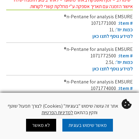
אישור הזמנה עם תאריך אספקה ע"י מחלקת קשרי לקוחות.
n-Pentane for analysis EMSURE®
1071771000
:Item #
כמות יח':
1L
למידע נוסף לחצו כאן
n-Pentane for analysis EMSURE®
1071772500
:Item #
כמות יח':
2.5L
למידע נוסף לחצו כאן
n-Pentane for analysis EMSURE®
1071774000
:Item #
כמות יח':
4L
למידע נוסף לחצו כאן
אתר זה עושה שימוש "בעוגיות" (Cookies) לצורך תפעול שוטף
ותקין בהתאם
למדיניות הפרטיות
מאשר שימוש בעוגיות
לא מאשר
Cart
Log In
צור קשר
עוד
עקוב
QR Code