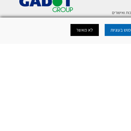
ות ואישורים
ע
וש בעוגיות
לא מאשר
רית לטלפון נייד
כה להורדת מסמכי
כה לאתר
.
mercury@mer