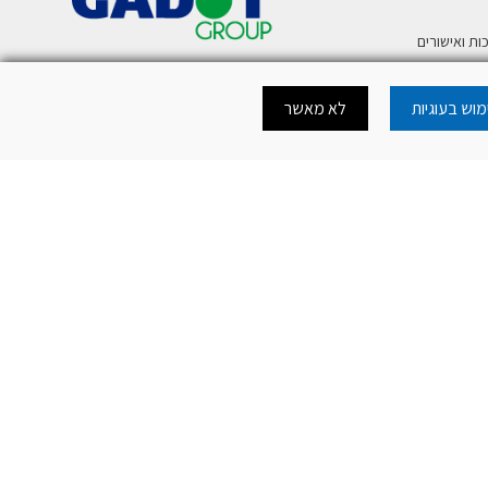
ות ואישורים
ע
וש בעוגיות
לא מאשר
רית לטלפון נייד
כה להורדת מסמכי
כה לאתר
.
mercury@mer