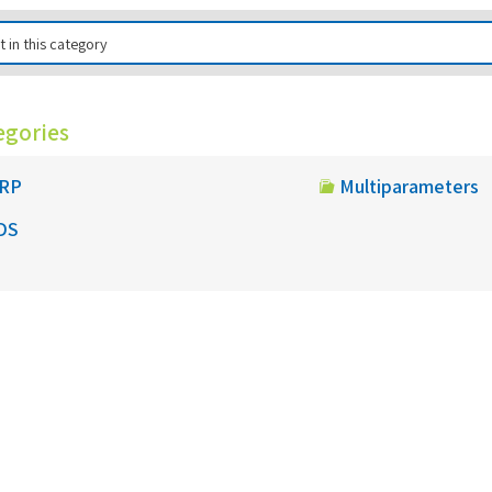
egories
RP
Multiparameters
DS