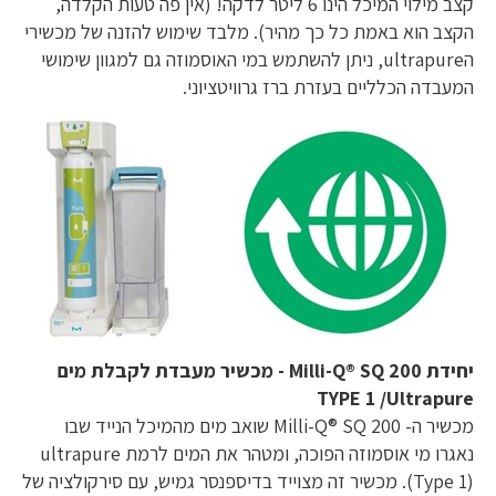
קצב מילוי המיכל הינו 6 ליטר לדקה! (אין פה טעות הקלדה,
הקצב הוא באמת כל כך מהיר). מלבד שימוש להזנה של מכשירי
הultrapure, ניתן להשתמש במי האוסמוזה גם למגוון שימושי
המעבדה הכלליים בעזרת ברז גרוויטציוני.
יחידת Milli-Q® SQ 200 - מכשיר מעבדת לקבלת מים
TYPE 1 /Ultrapure
מכשיר ה- Milli-Q® SQ 200 שואב מים מהמיכל הנייד שבו
נאגרו מי אוסמוזה הפוכה, ומטהר את המים לרמת ultrapure
(Type 1). מכשיר זה מצוייד בדיספנסר גמיש, עם סירקולציה של