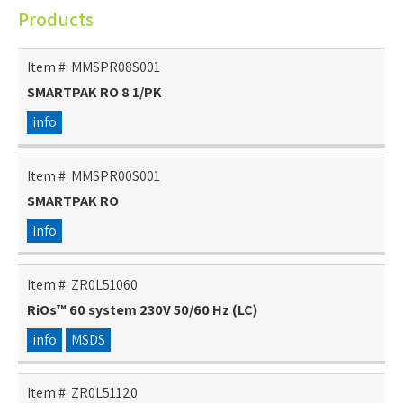
Products
Item #:
MMSPR08S001
SMARTPAK RO 8 1/PK
info
Item #:
MMSPR00S001
SMARTPAK RO
info
Item #:
ZR0L51060
RiOs™ 60 system 230V 50/60 Hz (LC)
info
MSDS
Item #:
ZR0L51120