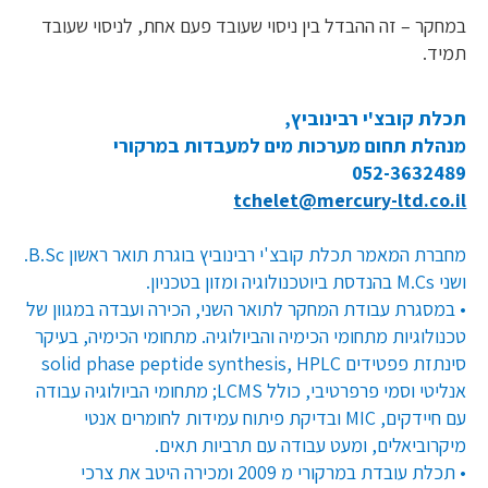
במחקר – זה ההבדל בין ניסוי שעובד פעם אחת, לניסוי שעובד
תמיד.
תכלת קובצ'י רבינוביץ,
מנהלת תחום מערכות מים למעבדות במרקורי
052-3632489
tchelet@mercury-ltd.co.il
מחברת המאמר תכלת קובצ'י רבינוביץ בוגרת תואר ראשון B.Sc.
ושני M.Cs בהנדסת ביוטכנולוגיה ומזון בטכניון.
• במסגרת עבודת המחקר לתואר השני, הכירה ועבדה במגוון של
טכנולוגיות מתחומי הכימיה והביולוגיה. מתחומי הכימיה, בעיקר
סינתזת פפטידים solid phase peptide synthesis, HPLC
אנליטי וסמי פרפרטיבי, כולל LCMS; מתחומי הביולוגיה עבודה
עם חיידקים, MIC ובדיקת פיתוח עמידות לחומרים אנטי
מיקרוביאלים, ומעט עבודה עם תרביות תאים.
• תכלת עובדת במרקורי מ 2009 ומכירה היטב את צרכי