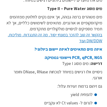
מים אלו מיועדים ליישומים ביולוגיים רגישים במיוחד.
מים מסוג Type II – Pure Water
מים מטוהרים ברמה גבוהה, אך אינם נקיים לחלוטין ממזהמים
מיקרוסקופיים או אורגניים. מתאימים לשימושים כלליים, אך לא
תמיד מספיקים לניסויים מולקולריים מתקדמים.
בהקשר זה טוב להזכר במונחי יסוד, מה זה התנגדות, מוליכות,
DW/DDW ועוד
איזה מים מתאימים לאיזה יישום ביולוגי?
PCR, qPCR, NGS ויישומי גנומיקה
דרישה:
מים מסוג Type I
ניסויים אלו רגישים במיוחד לנוכחות DNase, RNase וחומר
אורגני.
גם זיהום ברמות זעירות עלול:
להפחית yield
לגרום ל- Ct values לא עקביים