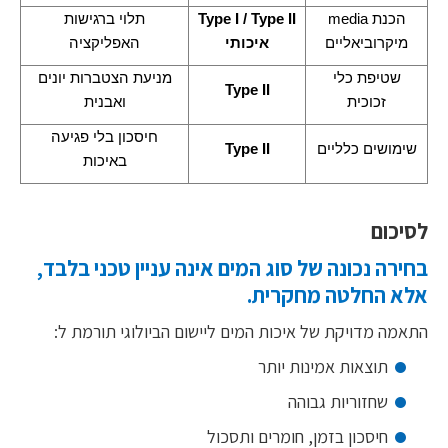
הכנת
media
Type I / Type II
תלוי ברגישות
מיקרוביאליים
איכותי
האפליקציה
שטיפת כלי
מניעת הצטברות יונים
Type II
זכוכית
ואבנית
חיסכון בלי פגיעה
שימושים כלליים
Type II
באיכות
לסיכום
בחירה נכונה של סוג המים אינה עניין טכני בלבד,
אלא החלטה מחקרית.
התאמה מדויקת של איכות המים ליישום הביולוגי תורמת ל:
תוצאות אמינות יותר
שחזוריות גבוהה
חיסכון בזמן, חומרים ותסכול