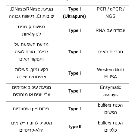
PCR / qPCR /
Type I
מניעת
DNase/RNase
,
NGS
(Ultrapure)
יציבות
Ct
,
רגישות גבוהה
רגישות קיצונית
עבודה עם
RNA
Type I
לנוקלאזות
מניעת השפעה על
תרביות תאים
Type I
גדילה, מורפולוגיה
ותפקוד תאים
Western blot /
רקע נמוך, פעילות
Type I
ELISA
אנזימטית יציבה
Enzymatic
מניעת עיכוב אנזימים
Type I
assays
ע״י יונים או מזהמים
הכנת
buffers
Type I
יציבות
pH
ושחזוריות
רגישים
הכנת
buffers
מספיק לרוב היישומים
Type II
כלליים
הלא-קריטיים