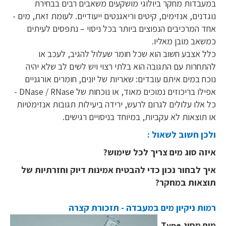
במעבדות מחקר ביולוגי מושקעים משאבים רבים בבחירת
נוגדנים, אנזימים, קיטים וריאגנטים ייעודיים. לעומת זאת, מים -
אחד המרכיבים הנפוצים ביותר בכל ניסוי – נתפסים לעיתים
כמשאב מובן מאליו.
כלל אצבע חשוב הוא שכל חומר שעלול להגיב, לעכב או
להתחרות עם התגובה הוא בלתי רצוי ויש לשים לב שלא יהיה
נוכח במים איתם עובדים: שאריות של יונים, חומרים אורגניים
אפילו בריכוזים נמוכים מאוד, או נוכחות של DNase / RNase -
כל אלו עלולים לגרום לרעש, ירידה ביעילות תגובות אנזימטיות
או תוצאות לא עקביות, במיוחד בניסויים רגישים.
ולכן חשוב לשאול :
איזה סוג מים צריך לכל שימוש?
איך לבחור נכון כדי להבטיח אמינות דיוק וחזרתיות של
תוצאות במחקר?
רמות ניקיון מים במעבדה - תזכורת קצרה
מים מסוג Type