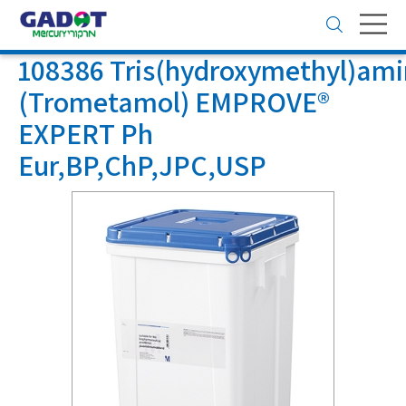
Toggle
navigation
108386 Tris(hydroxymethyl)am
(Trometamol) EMPROVE®
EXPERT Ph
Eur,BP,ChP,JPC,USP