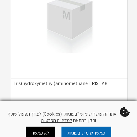
Tris(hydroxymethyl)aminomethane TRIS LAB
Item #:
108387
אתר זה עושה שימוש "בעוגיות" (Cookies) לצורך תפעול שוטף
ותקין בהתאם
למדיניות הפרטיות
מאשר שימוש בעוגיות
לא מאשר