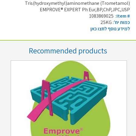
Tris(hydroxymethyl)aminomethane (Trometamol)
EMPROVE® EXPERT Ph Eur,BP,ChP,JPC,USP
1083869025
:Item #
כמות יח':
25KG
למידע נוסף לחצו כאן
Recommended products