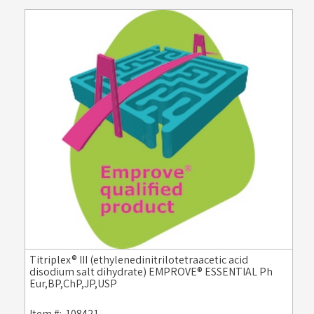
Titriplex® III (ethylenedinitrilotetraacetic acid
disodium salt dihydrate) EMPROVE® ESSENTIAL Ph
Eur,BP,ChP,JP,USP
Item #:
108421