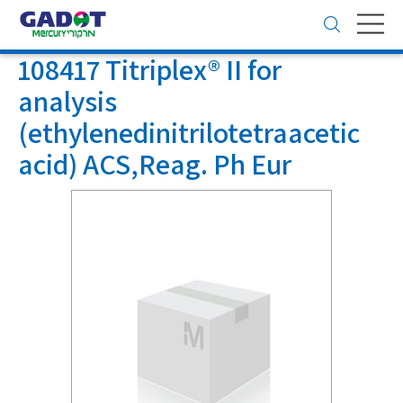
Toggle
navigation
108417 Titriplex® II for
analysis
(ethylenedinitrilotetraacetic
acid) ACS,Reag. Ph Eur