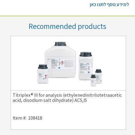
למידע נוסף לחצו כאן
Recommended products
Titriplex® III for analysis (ethylenedinitrilotetraacetic
acid, disodium salt dihydrate) ACS,IS
Item #:
108418