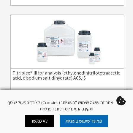
Titriplex® III for analysis (ethylenedinitrilotetraacetic
acid, disodium salt dihydrate) ACS,IS
Item #:
108418
אתר זה עושה שימוש "בעוגיות" (Cookies) לצורך תפעול שוטף
ותקין בהתאם
למדיניות הפרטיות
מאשר שימוש בעוגיות
לא מאשר
Cart
Log In
צור קשר
עוד
עקוב
QR Code