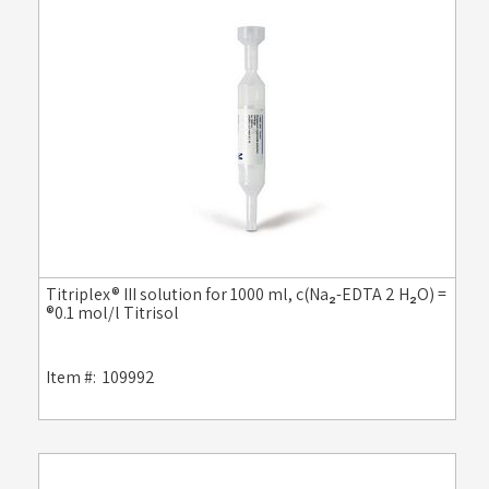
Titriplex® III solution for 1000 ml, c(Na₂-EDTA 2 H₂O) =
0.1 mol/l Titrisol®
Item #:
109992