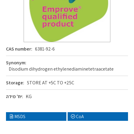
CAS number:
6381-92-6
Synonym:
Disodium dihydrogen ethylenediaminetetraacetate
Storage:
STORE AT +5C TO +25C
KG
יח' מידה:
MSDS
CoA