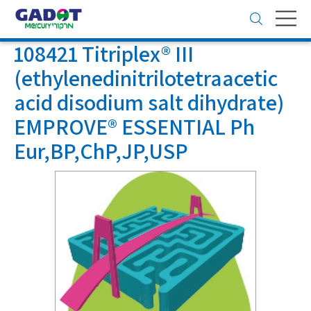
Toggle
navigation
108421 Titriplex® III
(ethylenedinitrilotetraacetic
acid disodium salt dihydrate)
EMPROVE® ESSENTIAL Ph
Eur,BP,ChP,JP,USP